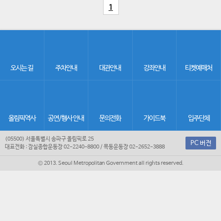
1
오시는 길
주차안내
대관안내
강좌안내
티켓예매처
올림픽역사
공연/행사 안내
문의전화
가이드북
입주단체
(05500) 서울특별시 송파구 올림픽로 25
PC 버전
대표전화 : 잠실종합운동장 02-2240-8800 / 목동운동장 02-2652-3888
© 2013. Seoul Metropolitan Government all rights reserved.