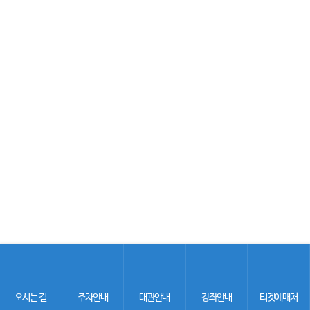
오시는 길
주차안내
대관안내
강좌안내
티켓예매처