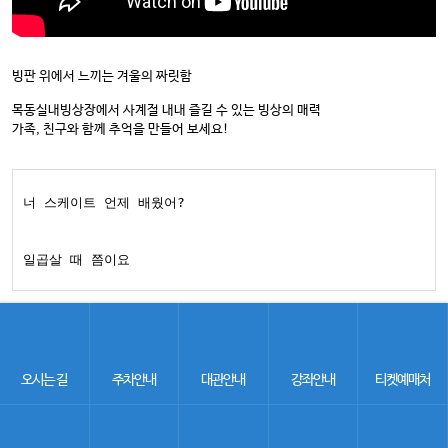
빙판 위에서 느끼는 겨울의 짜릿함
목동실내빙상장에서 사계절 내내 즐길 수 있는 빙상의 매력
가족, 친구와 함께 추억을 만들어 보세요!
너 스케이트 언제 배웠어?

일곱살 때 쯤이요

기억나는 자세 있어?

한 번 해 봐

오시는 길
주차안내
대관안내
강좌안내
티켓예매처
그리고 어떻게 해?
