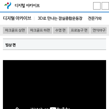
디지털 아카이브
디지털 아카이브
3D로 만나는 잠실종합운동장
전문가와 함께
파크골프 상편
파크골프 하편
수영 편
프로농구 편
연식야구 
빙상 편