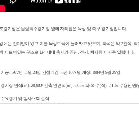
조경기장은 올림픽주경기장 옆에 자리잡은 육상 및 축구 경기장입니다.
앙에는 잔디밭이 있고 이를 육상트랙이 둘러싸고 있으며, 좌석은 약 2천석, 
방이 트여있는 구조로 1년 내내 축제와 공연, 전시, 행사등이 자주 열립니다.
1984년 9월 29일

9/ 수용인원(명): 4,000

최 실적

 마라톤대회

쇼 콘서트

 컬러런

구단 홈경기장

최 영상
