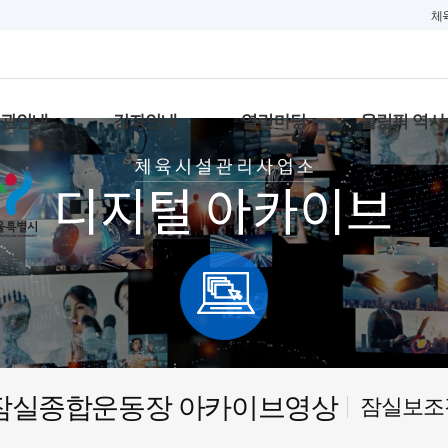
체
대관안내
강좌안내
열린마당
올림픽 역사
잠실종합운동장 아카이브영상
잠실보조