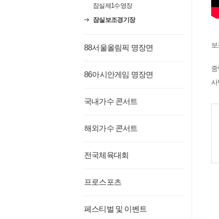
잠실제1수영장
잠실보조경기장
보
88서울올림픽 명장면
중
86아시안게임 명장면
사
국내가수 콘서트
  기공: 1977년 11월 28일 건설기간 : 6년 10개월 개장: 
해외가수 콘서트
  경기장 면적(㎡): 20,900/ 건축 연면적(㎡): 2,057/ 좌 석 수(석): 2,15
전국체육대회
  주요경기 및 행사개
  -2009~2022 손기정 평화
  -2011~2022 싸이 흠뻑
프로스포츠
  -2015~2019 더
  -2015~2022 서울시청 여자축
페스티벌 및 이벤트
  주요경기 및 행사개