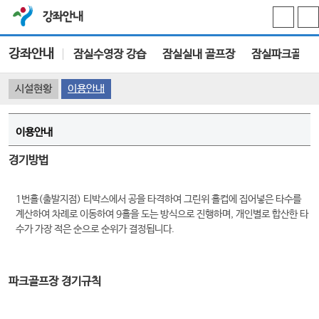
강좌안내
강좌안내
잠실수영장 강습
잠실실내 골프장
잠실파크골프
시설현황
이용안내
이용안내
경기방법
1번홀(출발지점) 티박스에서 공을 타격하여 그린위 홀컵에 집어넣은 타수를
계산하여 차례로 이동하여 9홀을 도는 방식으로 진행하며, 개인별로 합산한 타
수가 가장 적은 순으로 순위가 결정됩니다.
파크골프장 경기규칙