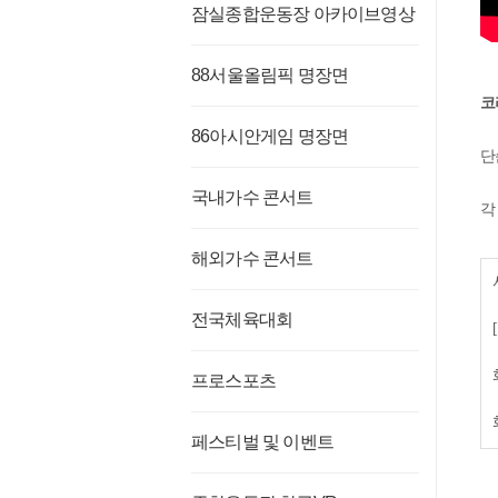
잠실종합운동장 아카이브영상
88서울올림픽 명장면
코
86아시안게임 명장면
단
국내가수 콘서트
각
해외가수 콘서트
전국체육대회
프로스포츠
페스티벌 및 이벤트