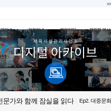
체
대관안내
강좌안내
열린마당
올림픽 역사
전문가와 함께 잠실을 읽다
Ep2. 대중