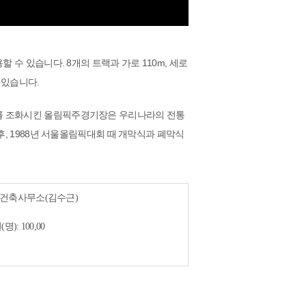
 수 있습니다. 8개의 트랙과 가로 110m, 세로
어있습니다.
를 조화시킨 올림픽주경기장은 우리나라의 전통
후, 1988년 서울올림픽대회 때 개막식과 폐막식
 공간건축사무소(김수근)

: 100,00 
