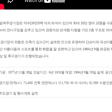
림픽주경기장은 약 6만6천5백 석의 좌석이 있으며 최대 10만 명의 관중을 수용할
5m의 잔디구장을 갖추고 있으며 관중석은 반개형 지붕을 가진 2층 구조로 되
 경기장의 외형은 건축가 김수근이 설계한 것으로 유명하며 단순미와 곡선미
인 아름다움과 스포츠를 통한 화합을 잘 표현하고 있으며 1984년 9월 완공된 
상 및 축구경기가 진행되었습니다.
기공 : 1977년 11월 28일 건설기간 : 6년 10개월 개장: 1984년 9월 29일 설계:
경기장 면적(㎡): 75,469/ 건축 연면적(㎡): 111,792/ 좌 석 수(석): 65,599/ 수용인원(명)
주요경기 및 행사개최 실적

-제10회 아시안게임(1986) 개·폐회식

-제24회 서울올림픽 개·폐회식 및 육상, 축구 등 경기개최

-2004~2010 서울국제마라톤 대회
