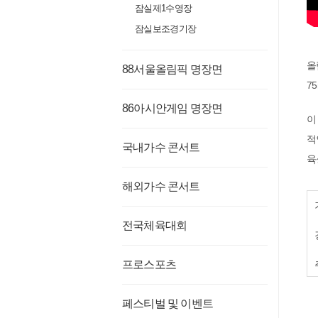
잠실제1수영장
잠실보조경기장
올
88서울올림픽 명장면
7
86아시안게임 명장면
이
적
국내가수 콘서트
육
해외가수 콘서트
전국체육대회
프로스포츠
페스티벌 및 이벤트