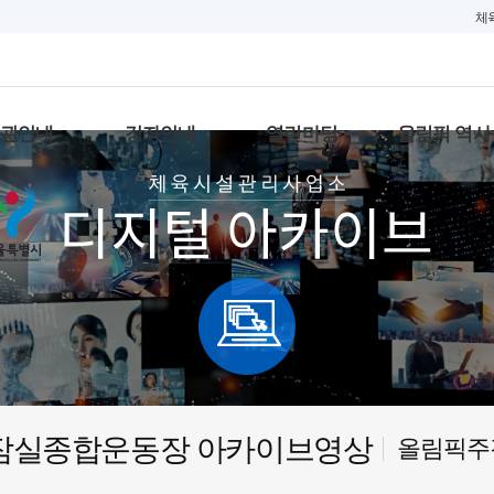
체
대관안내
강좌안내
열린마당
올림픽 역사
잠실종합운동장 아카이브영상
올림픽주